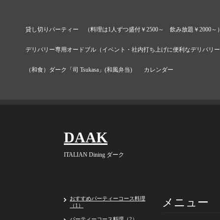
貸し切りパーティー （料理は1人ずつ盛付￥2500～ 飲み放題￥2000～
デリバリー専用オードブル（イベント・社内打ち上げに便利なデリバリー
（和食）ダーク「司 Tsukasa」(和風弁当)
カレンダー
DAAK
ITALIAN Dining ダーク
メニュー
おすすめパーティーコース料理
（1）
パーティーコース料理（2）