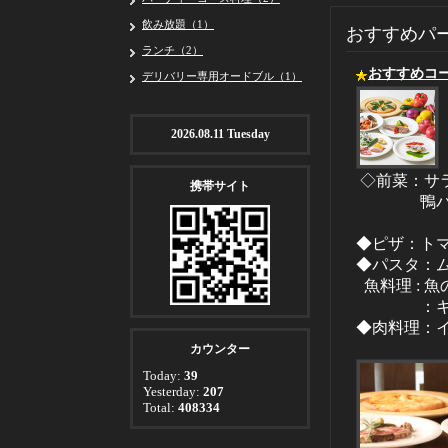
飲み放題（1）
おすすめパ
ランチ（2）
おすすめコ
デリバリー専用オードブル（1）
2026.08.11 Tuesday
◇前菜：サ
携帯サイト
鴨パストラ
◆ピザ：ト
◆パスタ：
魚料理 : 
：キャロ
◆肉料理：
カウンター
Today:
39
Yesterday:
207
Total:
408334