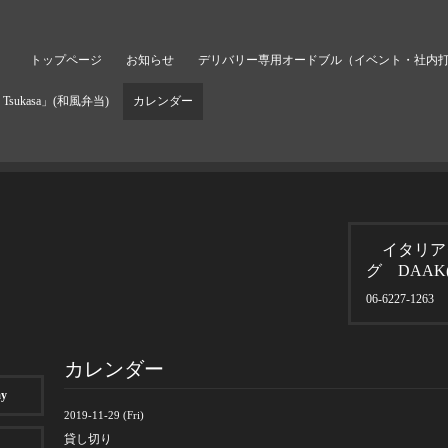
）
トップページ
お知らせ
デリバリー専用オードブル（イベント・社内
sukasa」(和風弁当)
カレンダー
イタリア
グ DAAK
06-6227-1263
カレンダー
ay
2019-11-29 (Fri)
貸し切り