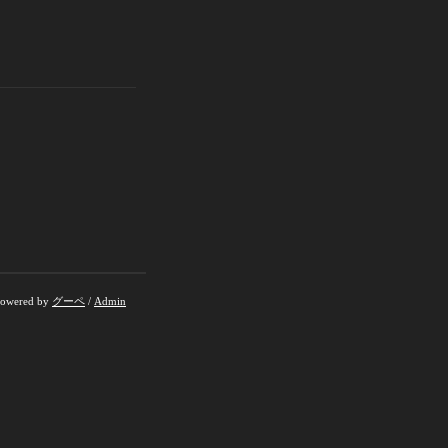
owered by
グーペ
/
Admin